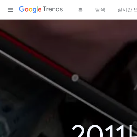
Content
Trends
홈
탐색
실시간 
201