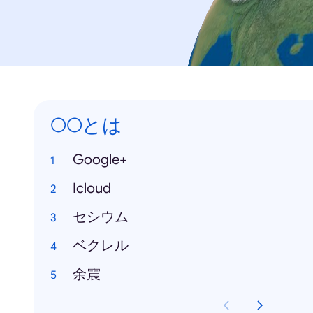
○○とは
Google+
Icloud
セシウム
ベクレル
余震