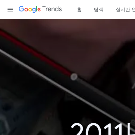
Content
Trends
홈
탐색
실시간 
201