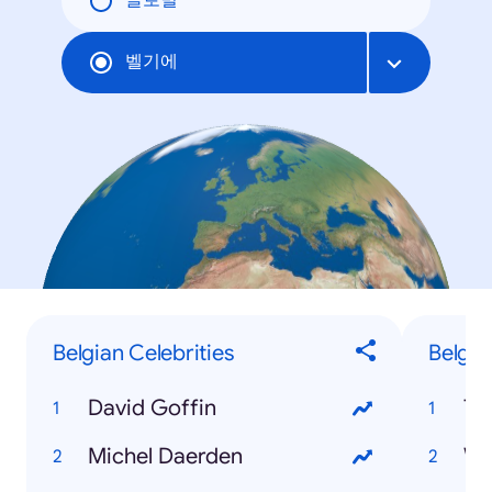
글로벌
벨기에
Belgian Celebrities
Belgia
David Goffin
To
Michel Daerden
We