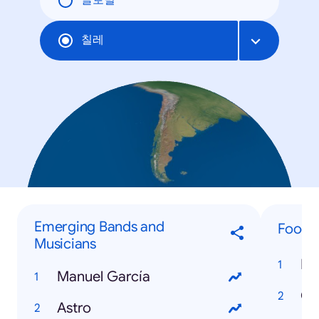
글로벌
칠레
Emerging Bands and
Food &
Musicians
Ha
Manuel García
Ch
Astro