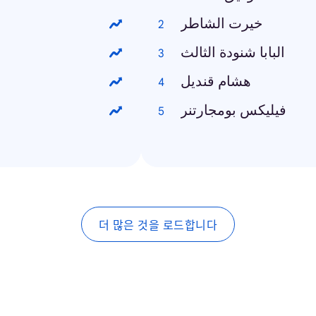
خيرت الشاطر
البابا شنودة الثالث
هشام قنديل
فيليكس بومجارتنر
더 많은 것을 로드합니다