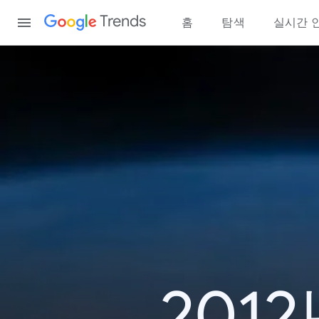
Content
Trends
홈
탐색
실시간 
201