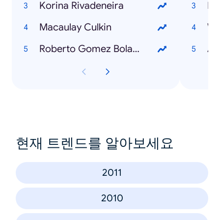
Korina Rivadeneira
Mi
Macaulay Culkin
Wh
Roberto Gomez Bolaños
Ad
현재 트렌드를 알아보세요
2011
2010