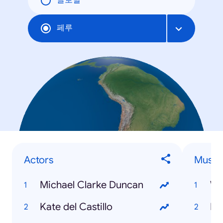
글로벌
페루
Actors
Musici
Michael Clarke Duncan
Wa
Kate del Castillo
Ku