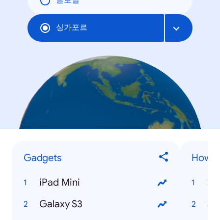
글로벌
싱가포르
Gadgets
How to
iPad Mini
Ho
Galaxy S3
Ho