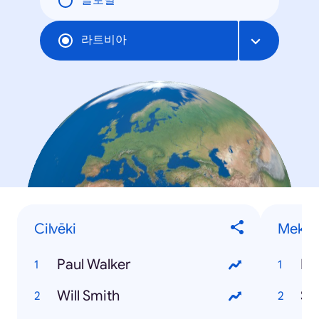
글로벌
라트비아
Cilvēki
Meklē
Paul Walker
Pa
Will Smith
St