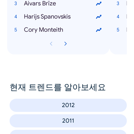
Aivars Brīze
Dz
Harijs Spanovskis
Rī
Cory Monteith
Ma
현재 트렌드를 알아보세요
2012
2011