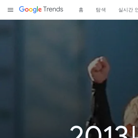
Content
Trends
홈
탐색
실시간 
201