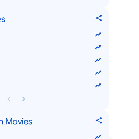
es
n Movies