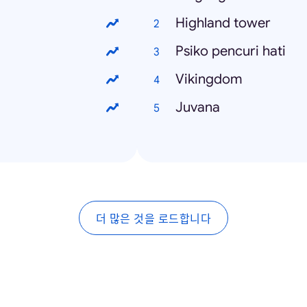
Highland tower
Psiko pencuri hati
Vikingdom
Juvana
더 많은 것을 로드합니다