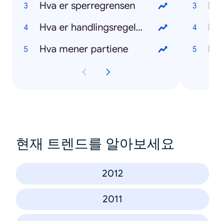
Hva er sperregrensen
Hv
Hva er handlingsregelen
Hv
Hva mener partiene
Hv
현재 트렌드를 알아보세요
2012
2011