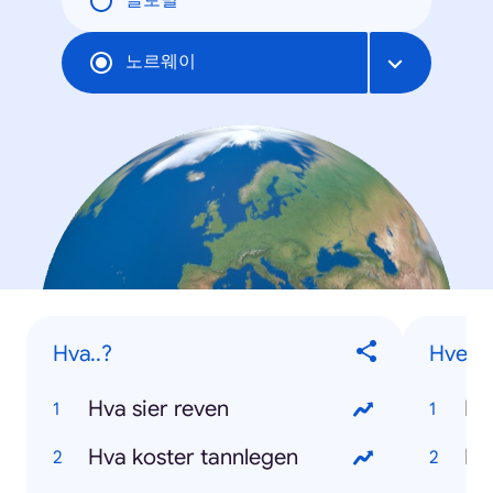
글로벌
노르웨이
Hva..?
Hvem..
Hva sier reven
Hva koster tannlegen
Hv