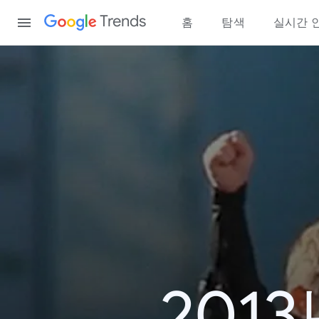
Content
Trends
홈
탐색
실시간 
201