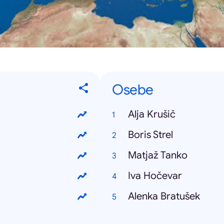
Osebe
Alja Krušič
Boris Strel
Matjaž Tanko
Iva Hočevar
Alenka Bratušek