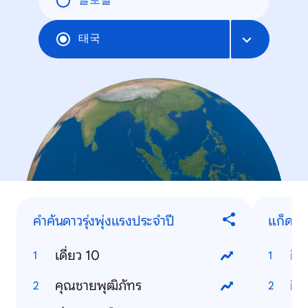
글로벌
태국
คำค้นดาวรุ่งพุ่งแรงประจำปี
แก็ดเจ
เดี่ยว 10
ip
คุณชายพุฒิภัทร
ios