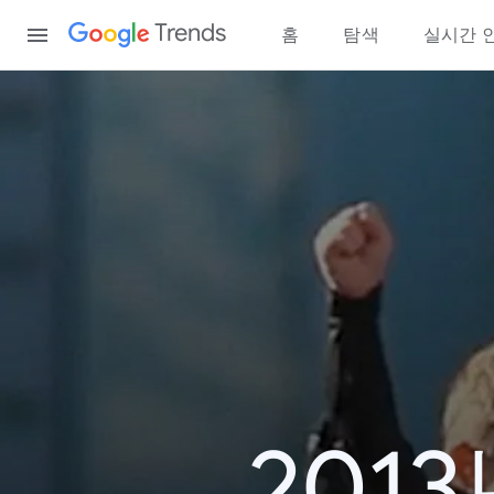
Content
Trends
홈
탐색
실시간 
201