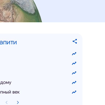
запити
одому
пный век