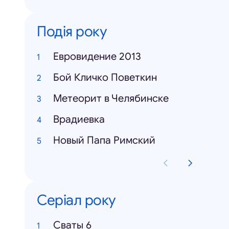
Подія року
Евровидение 2013
Бой Кличко Поветкин
Метеорит в Челябинске
Врадиевка
Новый Папа Римский
Серіал року
Cваты 6