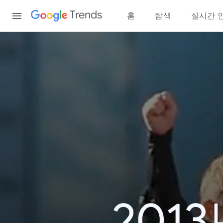
Content
Trends
홈
탐색
실시간 
201