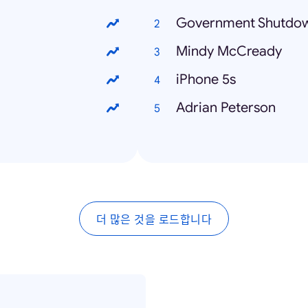
Government Shutdo
Mindy McCready
iPhone 5s
Adrian Peterson
더 많은 것을 로드합니다