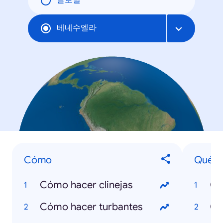
글로벌
베네수엘라
Cómo
Qué e
Cómo hacer clinejas
Qu
Cómo hacer turbantes
Qu