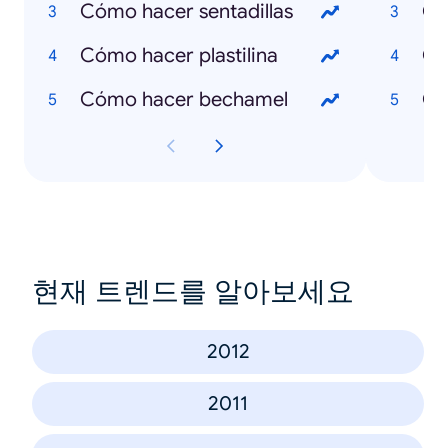
Cómo hacer sentadillas
Qu
Cómo hacer plastilina
Qu
Cómo hacer bechamel
Qu
현재 트렌드를 알아보세요
2012
2011