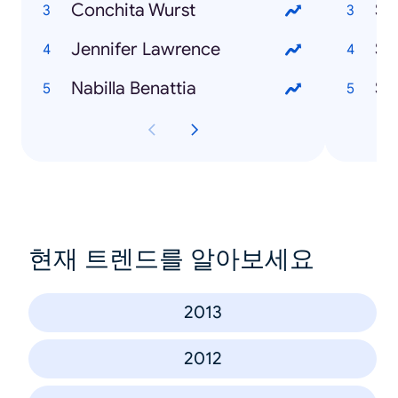
Conchita Wurst
Se
Jennifer Lawrence
St
Nabilla Benattia
Sw
현재 트렌드를 알아보세요
2013
2012