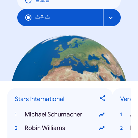
글로벌
스위스
Stars International
Verans
Michael Schumacher
AI
Robin Williams
Pa