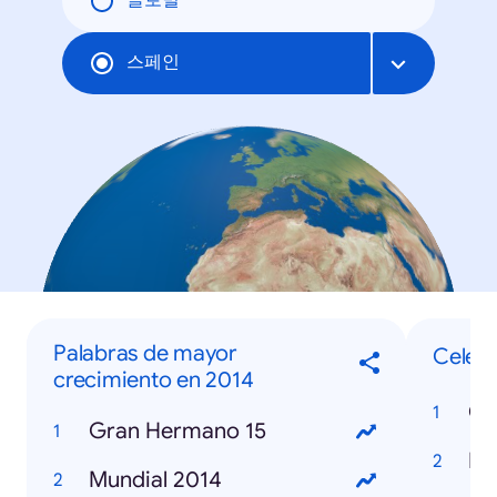
글로벌
스페인
Palabras de mayor
Celebr
crecimiento en 2014
Co
Gran Hermano 15
Re
Mundial 2014