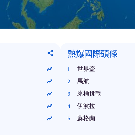
熱爆國際頭條
世界盃
馬航
冰桶挑戰
伊波拉
蘇格蘭