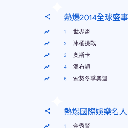
熱爆2014全球盛事
世界盃
冰桶挑戰
奧斯卡
溫布頓
索契冬季奧運
熱爆國際娛樂名人
金秀賢