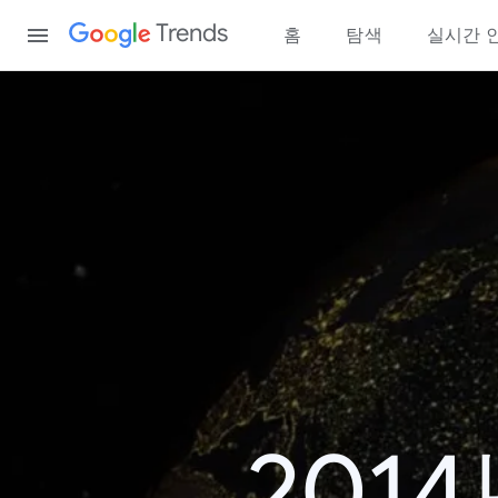
Content
Trends
홈
탐색
실시간 
201