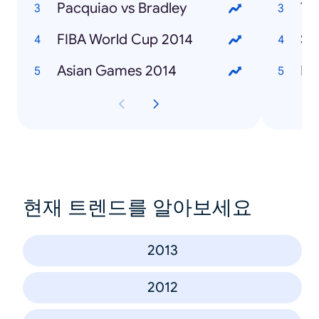
Pacquiao vs Bradley
Ty
FIBA World Cup 2014
SO
Asian Games 2014
ISI
현재 트렌드를 알아보세요
2013
2012