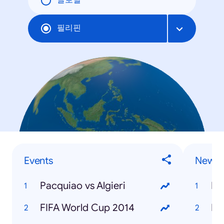
글로벌
필리핀
Events
News
Pacquiao vs Algieri
M
FIFA World Cup 2014
Eb