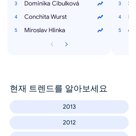
Dominika Cibulková
So
Conchita Wurst
Ha
Miroslav Hlinka
eb
현재 트렌드를 알아보세요
2013
2012