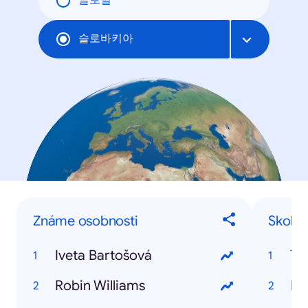
글로벌
슬로바키아
Známe osobnosti
Skoka
Iveta Bartošová
To
Robin Williams
Iv