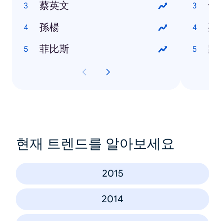
蔡英文
十
孫楊
死
菲比斯
踏
현재 트렌드를 알아보세요
2015
2014