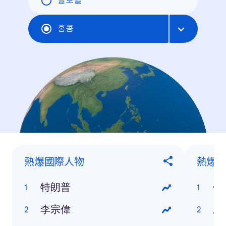
글로벌
홍콩
熱爆國際人物
熱爆
特朗普
你
李宗偉
屍