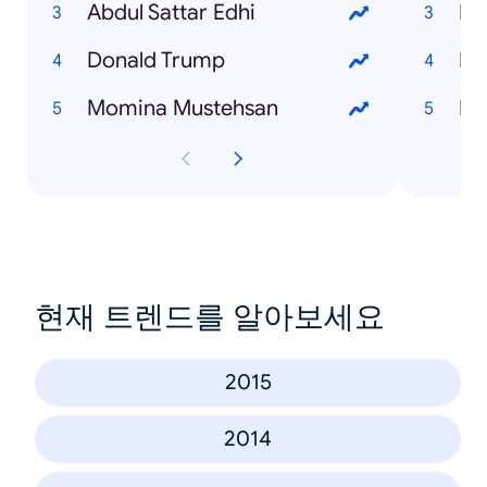
Abdul Sattar Edhi
PT
Donald Trump
Eu
Momina Mustehsan
PA
현재 트렌드를 알아보세요
2015
2014