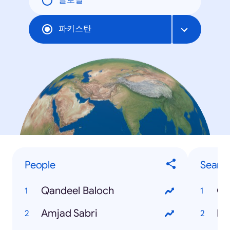
글로벌
파키스탄
People
Searc
Qandeel Baloch
Cr
Amjad Sabri
PS