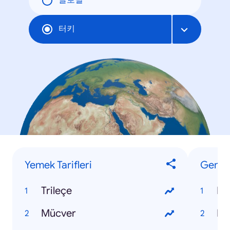
글로벌
터키
Yemek Tarifleri
Genel
Trileçe
EB
Mücver
Po