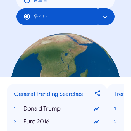
글로벌
우간다
General Trending Searches
Trendi
Donald Trump
Euro 2016
Ho