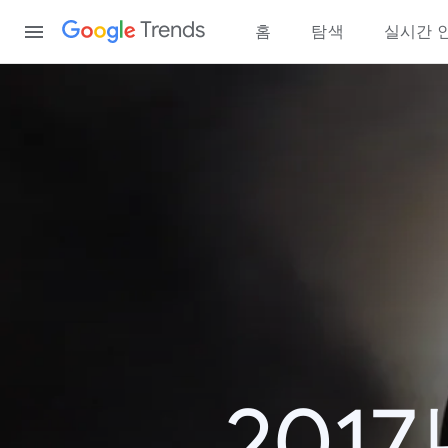
Content
Trends
홈
탐색
실시간 
201