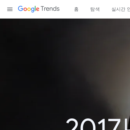
Content
Trends
홈
탐색
실시간 
201