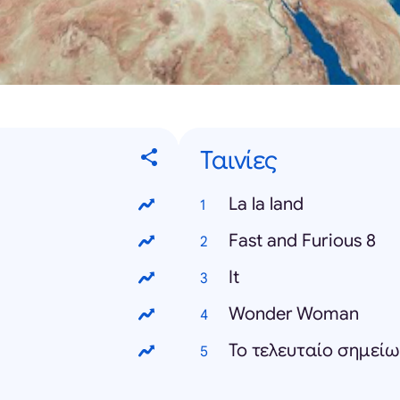
Ταινίες
La la land
Fast and Furious 8
It
Wonder Woman
Το τελευταίο σημεί