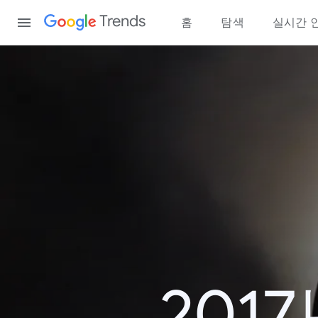
Content
Trends
홈
탐색
실시간 
201