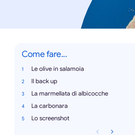
Come fare...
Le olive in salamoia
Il back up
La marmellata di albicocche
La carbonara
Lo screenshot