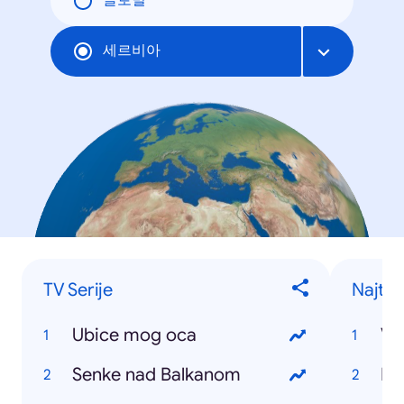
글로벌
세르비아
TV Serije
Najtra
Ubice mog oca
Vr
Senke nad Balkanom
Eu