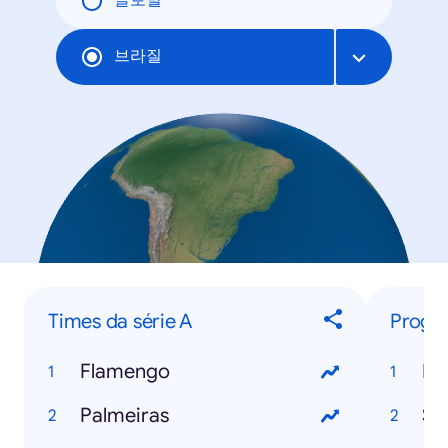
글로벌
브라질
Times da série A
Progra
Flamengo
Big
Palmeiras
Se