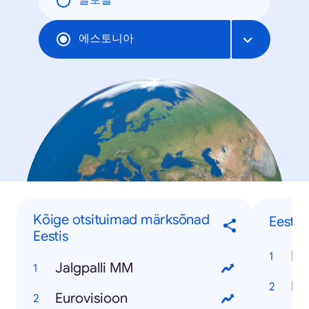
글로벌
에스토니아
Kõige otsituimad märksõnad
Eesti 
Eestis
Nu
Jalgpalli MM
El
Eurovisioon