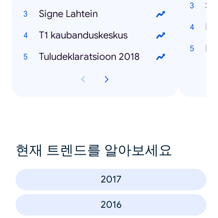
Sa
Signe Lahtein
Ma
T1 kaubanduskeskus
Da
Tuludeklaratsioon 2018
현재 트렌드를 알아보세요
2017
2016