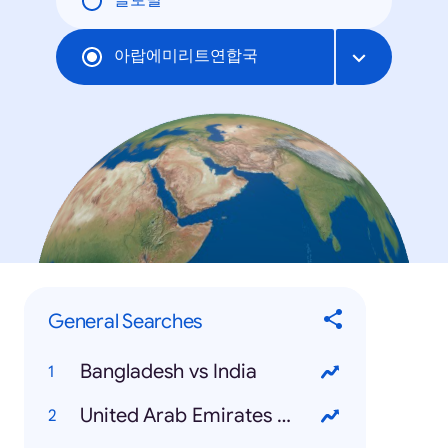
글로벌
아랍에미리트연합국
General Searches
Bangladesh vs India
United Arab Emirates National Day