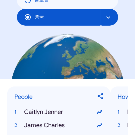
글로벌
영국
People
How to
Caitlyn Jenner
James Charles