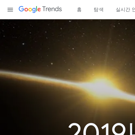
Content
Trends
홈
탐색
실시간 
201