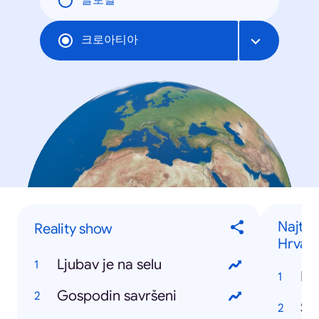
글로벌
크로아티아
Najtra
Reality show
Hrvats
Ljubav je na selu
Gospodin savršeni
Štr