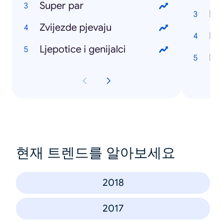
Super par
Di
Zvijezde pjevaju
Ljepotice i genijalci
Hr
현재 트렌드를 알아보세요
2018
2017