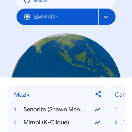
글로벌
말레이시아
Muzik
Caria
Senorita (Shawn Mendes, Camilla Cabello)
Ea
Mimpi (K-Clique)
Th