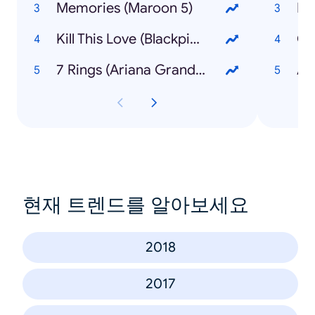
Memories (Maroon 5)
Kill This Love (Blackpink)
Co
7 Rings (Ariana Grande)
현재 트렌드를 알아보세요
2018
2017