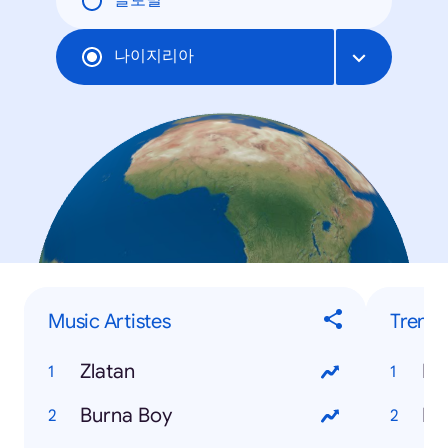
글로벌
나이지리아
Music Artistes
Trendi
Zlatan
Burna Boy
Ho