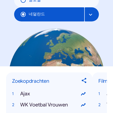
글로벌
네덜란드
Zoekopdrachten
Films
Ajax
Jo
WK Voetbal Vrouwen
Th