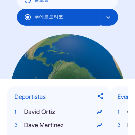
글로벌
푸에르토리코
Deportistas
Evento
David Ortiz
Co
Dave Martinez
NB