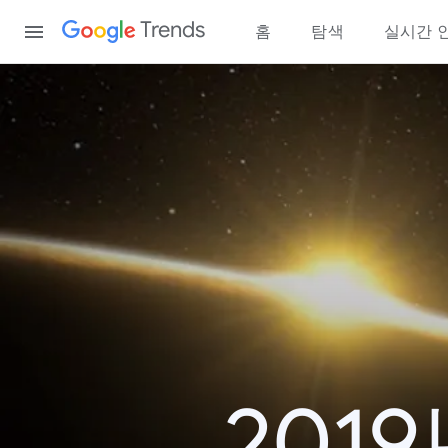
Content
Trends
홈
탐색
실시간 
201