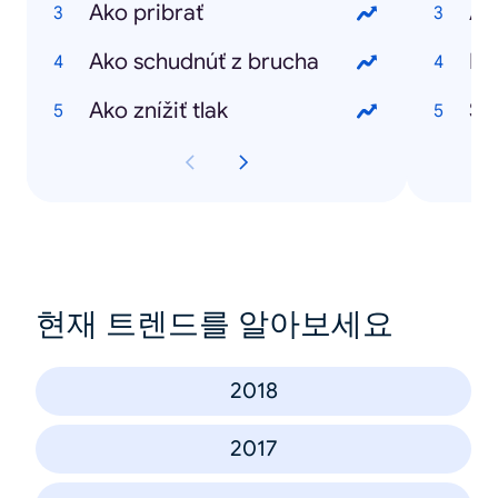
Ako pribrať
At
Ako schudnúť z brucha
Pe
Ako znížiť tlak
Št
현재 트렌드를 알아보세요
2018
2017