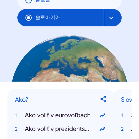
글로벌
슬로바키아
Ako?
Slovác
Ako voliť v eurovoľbách
Zu
Ako voliť v prezidentských voľbách
An