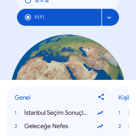
글로벌
터키
Genel
Kişiler
İstanbul Seçim Sonuçları 2019
Em
Geleceğe Nefes
Ek