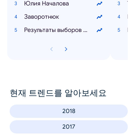
Юлия Началова
Та
Заворотнюк
Кр
Результаты выборов 2019
ИП
현재 트렌드를 알아보세요
2018
2017