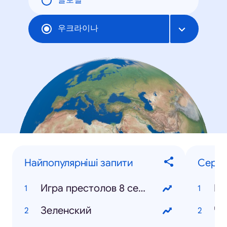
글로벌
우크라이나
Найпопулярніші запити
Серіа
Игра престолов 8 сезон
Зеленский
Че