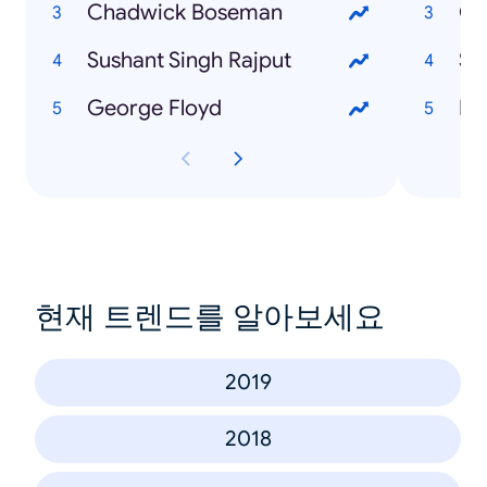
Chadwick Boseman
G
Sushant Singh Rajput
Sk
George Floyd
Dy
현재 트렌드를 알아보세요
2019
2018