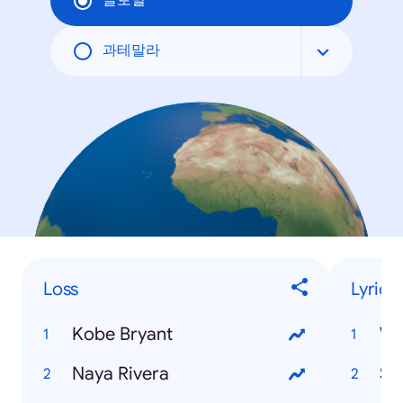
글로벌
과테말라
Loss
Lyrics
Kobe Bryant
W
Naya Rivera
Sa