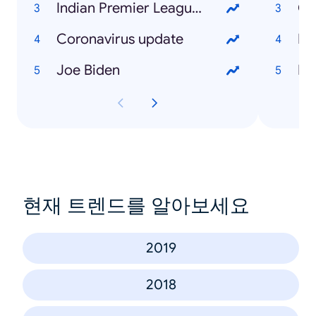
Indian Premier League (IPL)
Co
Coronavirus update
Di
Joe Biden
Bi
현재 트렌드를 알아보세요
2019
2018