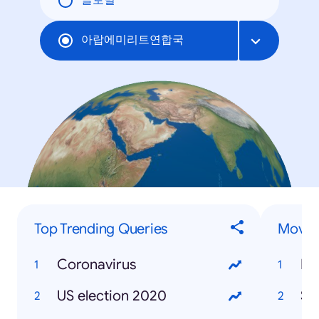
글로벌
아랍에미리트연합국
Top Trending Queries
Movies
Coronavirus
Mo
US election 2020
So