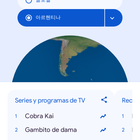
글로벌
아르헨티나
Series y programas de TV
Recet
Cobra Kai
Re
Gambito de dama
Re