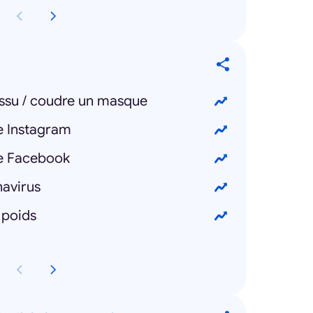
issu / coudre un masque
e Instagram
e Facebook
navirus
 poids