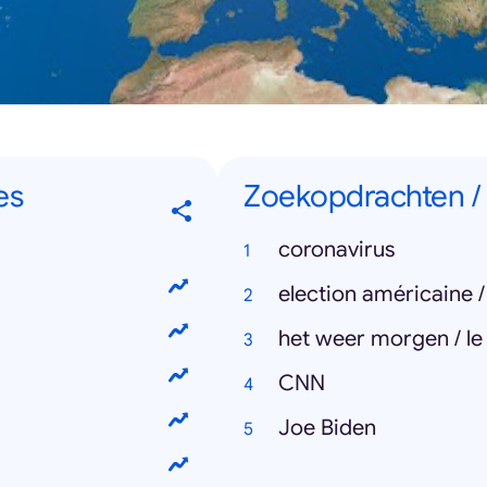
es
Zoekopdrachten /
coronavirus
election américaine 
het weer morgen / l
CNN
Joe Biden