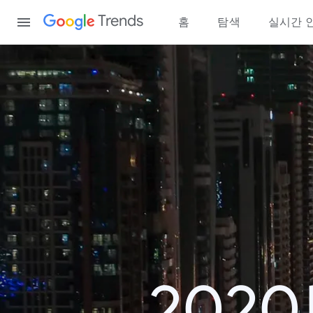
Content
Trends
홈
탐색
실시간 
202