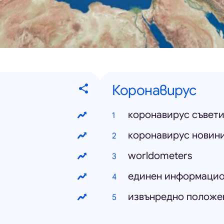
Коронавирус
коронавирус съвет
коронавирус новин
worldometers
единен информацио
извънредно положе