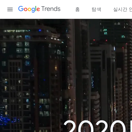
Content
Trends
홈
탐색
실시간 
202