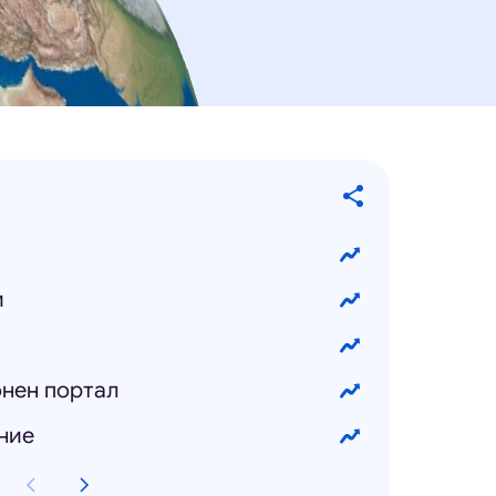
и
и
нен портал
ние