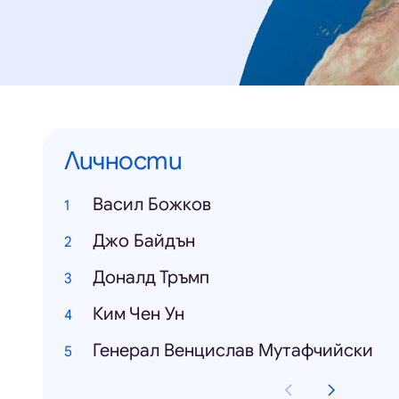
Личности
Васил Божков
Джо Байдън
Доналд Тръмп
Ким Чен Ун
Генерал Венцислав Мутафчийски