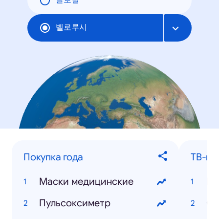
글로벌
벨로루시
Покупка года
ТВ-шо
Маски медицинские
Би
Пульсоксиметр