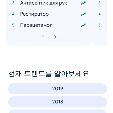
Антисептик для рук
Ос
Респиратор
Ев
Парацетамол
Па
현재 트렌드를 알아보세요
2019
2018