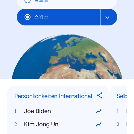
글로벌
스위스
Persönlichkeiten International
Selbe
Joe Biden
Kim Jong Un