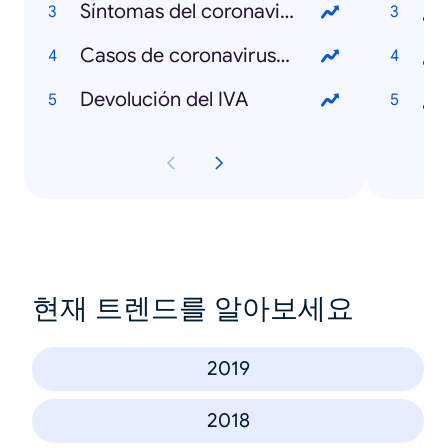
Síntomas del coronavirus
¿Q
Casos de coronavirus en Colombia
¿Q
Devolución del IVA
현재 트렌드를 알아보세요
2019
2018