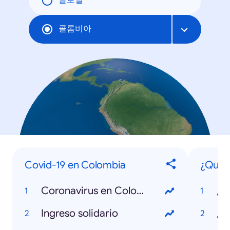
글로벌
콜롬비아
Covid-19 en Colombia
¿Qué s
Coronavirus en Colombia
Ingreso solidario
¿Q